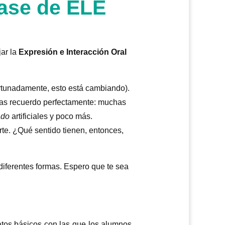
lase de ELE
jar la
Expresión e Interacción Oral
rtunadamente, esto está cambiando).
las recuerdo perfectamente: muchas
ado
artificiales y poco más.
te. ¿Qué sentido tienen, entonces,
 diferentes formas. Espero que te sea
tos básicos con las que los alumnos