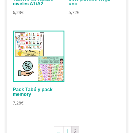
niveles A1/A2
uno
6,23
€
5,72
€
Pack Tabú y pack
memory
7,28
€
←
1
2