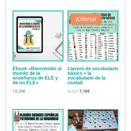
era:
es:
original
actual
37,00€.
34,00€.
era:
es:
¡Oferta!
7,28€.
5,20€.
Ebook «Bienvenido al
Llavero de vocabulario
mundo de la
básico + la
enseñanza de ELE y
vocabulario de la
de no ELE»
ciudad
El
El
10,39
€
8,32
€
7,18
€
precio
precio
original
actual
era:
es:
8,32€.
7,18€.