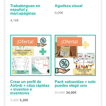
Trabalenguas en
Agudeza visual
español y
0,00
€
marcapáginas
4,16
€
¡Oferta!
¡Oferta!
Crear un perfil de
Pack salvavidas + solo
Airbnb + citas rápidas
puedes elegir uno
+ inventos e
El
El
37,00
€
34,00
€
inventores
precio
precio
El
El
7,28
€
5,20
€
original
actual
precio
precio