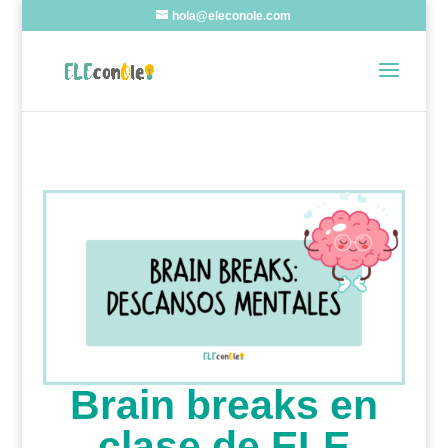
hola@eleconole.com
Brain breaks en
clase de ELE