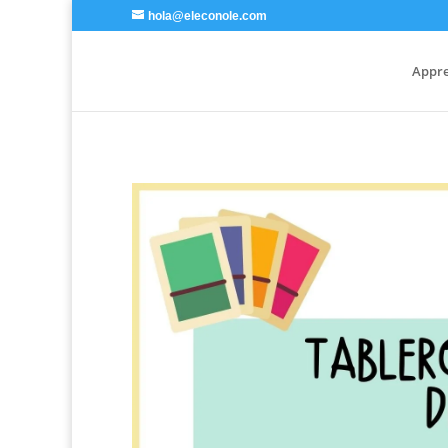
hola@eleconole.com
Appre